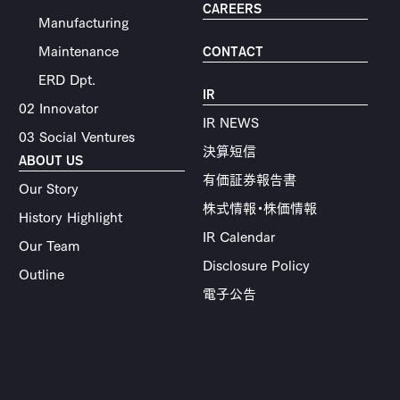
CAREERS
Manufacturing
Maintenance
CONTACT
ERD Dpt.
IR
02 Innovator
IR NEWS
03 Social Ventures
決算短信
ABOUT US
有価証券報告書
Our Story
株式情報・株価情報
History Highlight
IR Calendar
Our Team
Disclosure Policy
Outline
電子公告
Products & Service
S-TOKYO
Technical Information
X-BORDER KOZA