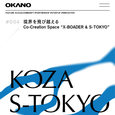
FEATURE
#LOCALCOMMUNITY #PARTNERSHIP #STARTUP #INNOVATION
境界を飛び越える
#004
Co-Creation Space “X-BOADER & S-TOKYO”