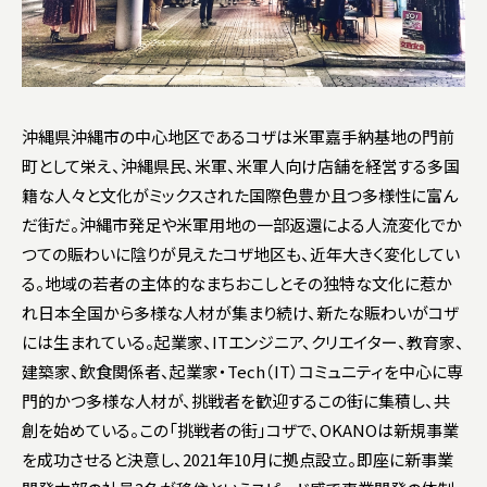
沖縄県沖縄市の中心地区であるコザは米軍嘉手納基地の門前
町として栄え、沖縄県民、米軍、米軍人向け店舗を経営する多国
籍な人々と文化がミックスされた国際色豊か且つ多様性に富ん
だ街だ。沖縄市発足や米軍用地の一部返還による人流変化でか
つての賑わいに陰りが見えたコザ地区も、近年大きく変化してい
る。地域の若者の主体的なまちおこしとその独特な文化に惹か
れ日本全国から多様な人材が集まり続け、新たな賑わいがコザ
には生まれている。起業家、ITエンジニア、クリエイター、教育家、
建築家、飲食関係者、起業家・Tech（IT）コミュニティを中心に専
門的かつ多様な人材が、挑戦者を歓迎するこの街に集積し、共
創を始めている。この「挑戦者の街」コザで、OKANOは新規事業
を成功させると決意し、2021年10⽉に拠点設⽴。即座に新事業