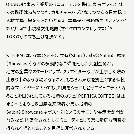
OKANOは東京営業所のリニューアルを機に、東京オフィスとし
ての機能は持ちつつも、カルチャーハブとなりつつある日本橋に
人材が集う場を持ちたいと考え、建築設計事務所のセンブンノイ
チと共同で小規模文化施設（マイクロコンプレックス）「S-
TOKYO」の立ち上げを決めた。
S-TOKYOは、探索（Seek）、共有（Share）、談話（Salon）、展示
（Showcase）などの多義的な “S” を冠した共創空間だ。
地方の企業やスタートアップ、クリエイターなどが上京した際の
止まり木のような場となること、もちろん東京を拠点とする個性
的なプレイヤーにとっても、知見をシェアし合うコミュニティとな
ることを目的としている。1階のカフェ「PERTICA COFFEE」は止
まり木のように多国籍な来店者が集い、2階の
Salon&Showcaseはゲストを招いてのサロンや展示会が開か
れるなど、固定化されないコミュニティとして常に新鮮な刺激を
得られる場となることを目標に運営されている。