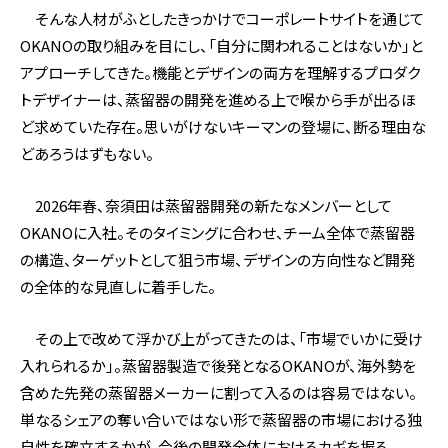
そんな人材がふとしたきっかけでコーポレートサイトを通じて
OKANOの取り組みを目にし、「自分に関われることはないか」と
アプローチしてきた。機能とデザインの両方を理解するプロダク
トデザイナーは、蒸留器の開発を進める上で喉から手が出るほ
ど求めていた存在。思いがけないキーマンの登場に、断る理由な
どあろうはずもない。
2026年春、奈須田は蒸留器開発の新たなメンバーとして
OKANOに入社。そのタイミングに合わせ、チーム全体で蒸留器
の構造、ターゲットとして狙う市場、デザインの方向性など開発
の全体的な見直しに着手した。
その上で改めて浮かび上がってきたのは、「市場でいかに受け
入れられるか」。蒸留器製造で後発となるOKANOが、海外勢を
含めた先発の蒸留器メーカーに割って入るのは容易ではない。
単なるシェアの奪い合いではない形で蒸留器の市場における独
自性を確立するかが、今後の開発全体におけるカギを握る。