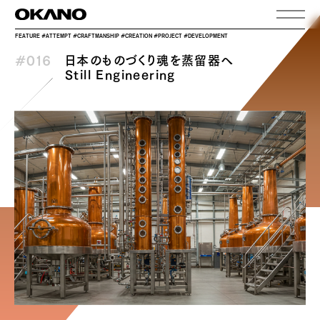
FEATURE
#ATTEMPT #CRAFTMANSHIP #CREATION #PROJECT #DEVELOPMENT
日本のものづくり魂を蒸留器へ
#016
Still Engineering