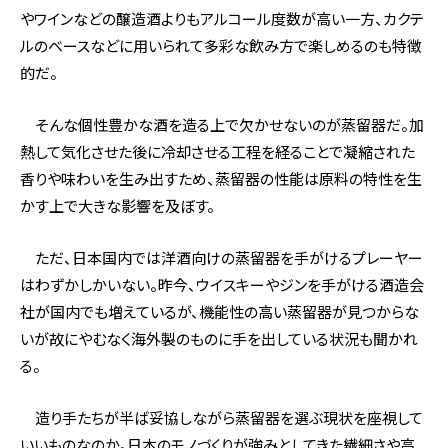
やワインなどの醸造酒よりもアルコール度数が高い一方、カクテ
ルのベースなどに用いられて多彩な飲み方で楽しめるのも特徴
的だ。
そんな個性豊かな酒を造る上で欠かせないのが蒸留器だ。加
熱して気化させた後に冷却させる工程を経ることで凝縮された
香りや味わいを生み出すため、蒸留器の性能は原料の特性を生
かす上で大きな影響を及ぼす。
ただ、日本国内では洋酒向けの蒸留器を手がけるプレーヤー
はわずかしかいない。昨今、ウイスキーやジンを手がける酒造会
社が国内でも増えているが、機能性の高い蒸留器が見つからな
いが故にやむなく海外製のものに手を出している状況も聞かれ
る。
造り手たちが半ば妥協しながら蒸留器を選ぶ現状を座視して
いいものなのか。日本のモノづくりが強みとしてきた繊細さや高