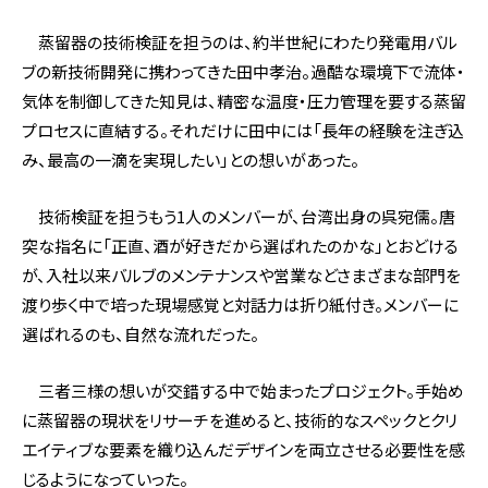
蒸留器の技術検証を担うのは、約半世紀にわたり発電用バル
ブの新技術開発に携わってきた田中孝治。過酷な環境下で流体・
気体を制御してきた知見は、精密な温度・圧力管理を要する蒸留
プロセスに直結する。それだけに田中には「長年の経験を注ぎ込
み、最高の一滴を実現したい」との想いがあった。
技術検証を担うもう1人のメンバーが、台湾出身の呉宛儒。唐
突な指名に「正直、酒が好きだから選ばれたのかな」とおどける
が、入社以来バルブのメンテナンスや営業などさまざまな部門を
渡り歩く中で培った現場感覚と対話力は折り紙付き。メンバーに
選ばれるのも、自然な流れだった。
三者三様の想いが交錯する中で始まったプロジェクト。手始め
に蒸留器の現状をリサーチを進めると、技術的なスペックとクリ
エイティブな要素を織り込んだデザインを両立させる必要性を感
じるようになっていった。