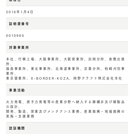
2016年1月4日
証明書番号
0010965
対象事業所
本社、行橋工場、大阪事業所、大阪営業所、浜岡分所、倉敷出張
所、
福島事業所、東北事業所、北海道事業所、京葉分所、柏崎刈羽事
業所、
東京營業所、X-BORDER-KOZA、岡野クラフト株式会社本社
事業活動
火力発電、原子力発電等の産業分野へ納入する鋳鋼弁及び鋳製品
の設計、
開発、製造、営業及びメンテナンス業務、産業振興・地域振興の
実施・支援業務
認証機関