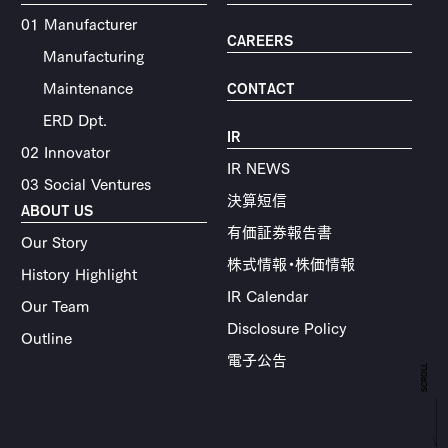
01 Manufacturer
CAREERS
Manufacturing
Maintenance
CONTACT
ERD Dpt.
IR
02 Innovator
IR NEWS
03 Social Ventures
決算短信
ABOUT US
有価証券報告書
Our Story
株式情報・株価情報
History Highlight
IR Calendar
Our Team
Disclosure Policy
Outline
電子公告
SCROLL
Products & Service
S-TOKYO